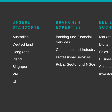
UNSERE
BRANCHEN
BELI
STANDORTE
EXPERTISE
SUCH
Australien
Banking und Financial
Market
Services
Deutschland
Digital
Commerce and Industry
Hongkong
Sales
Professional Services
Irland
Busine
Public Sector und NGOs
Singapur
Commun
VAE
Investo
UK