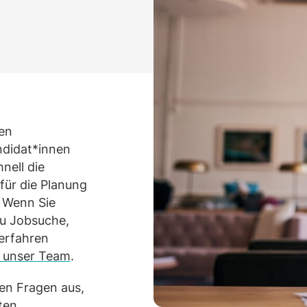
Alles ansehen
Alles an
gen
ndidat*innen
nell die
für die Planung
. Wenn Sie
u Jobsuche,
erfahren
 unser Team
.
en Fragen aus,
ten.