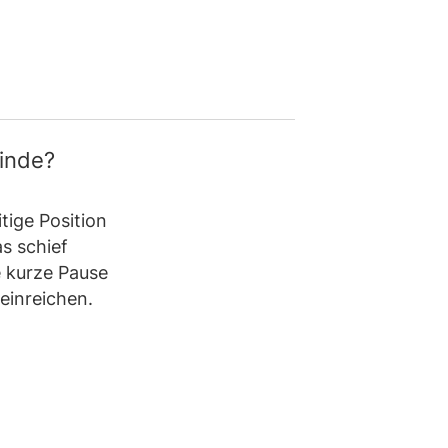
finde?
itige Position
s schief
e kurze Pause
einreichen.