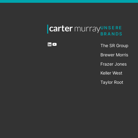
UNSERE
BRANDS
LinkedIn
YouTube
The SR Group
Brewer Mo
r
ris
Frazer Jones
Keller West
Taylor Root